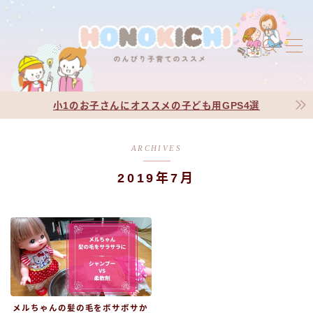
MENU
プロフィール
jic jin-ifont-illust
小1のお子さんにオススメの子ども用GPS4選
お問い合わせ
jic jin-ifont-mail
ARCHIVES
サイトマップ
jic jin-ifont-pc
2019年7月
有料記事の決済完了ページ
利用規約／特定商取引法に基づく表記
運営者情報
メルちゃんの髪の毛をボサボサか