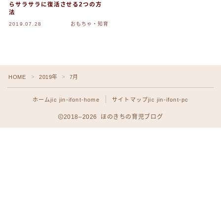
らサラサラに復活させる2つの方
プライバシーポリシー
法
2019.07.28
おもちゃ・知育
小学生の見守りGPSまとめ｜選び方・比較・失敗
しないポイント
利用規約／特定商取引法に基づく表記
HOME
2019年
7月
＞
＞
ホーム
jic jin-ifont-home
サイトマップ
jic jin-ifont-pc
デモプリセット記事 #1
2018–2026 ほのきちの育児ブログ
デモプリセット記事 #1
Follow Me
トップページ