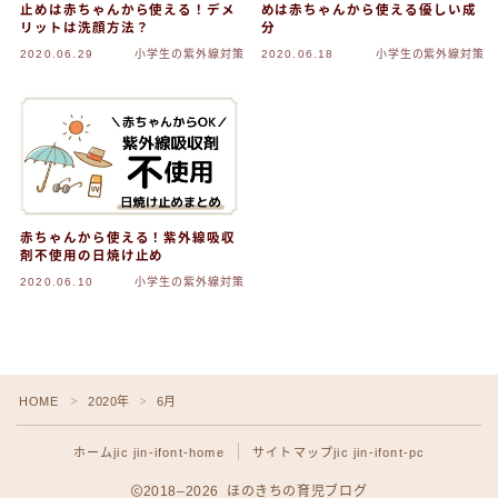
止めは赤ちゃんから使える！デメ
めは赤ちゃんから使える優しい成
プライバシーポリシー
リットは洗顔方法？
分
2020.06.29
小学生の紫外線対策
2020.06.18
小学生の紫外線対策
小学生の見守りGPSまとめ｜選び方・比較・失敗
しないポイント
利用規約／特定商取引法に基づく表記
デモプリセット記事 #1
赤ちゃんから使える！紫外線吸収
剤不使用の日焼け止め
2020.06.10
小学生の紫外線対策
デモプリセット記事 #1
Follow Me
トップページ
HOME
2020年
6月
＞
＞
ホーム
jic jin-ifont-home
サイトマップ
jic jin-ifont-pc
2018–2026 ほのきちの育児ブログ