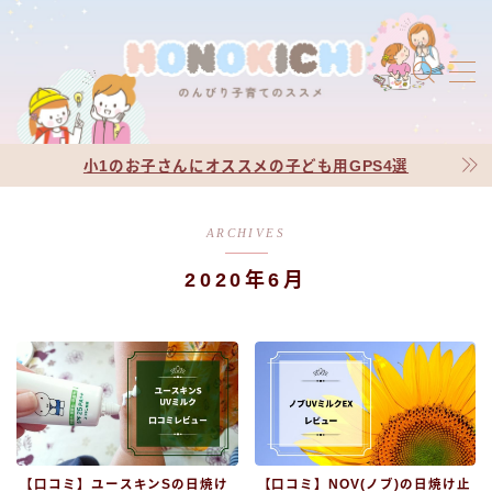
MENU
プロフィール
jic jin-ifont-illust
小1のお子さんにオススメの子ども用GPS4選
お問い合わせ
jic jin-ifont-mail
ARCHIVES
サイトマップ
jic jin-ifont-pc
2020年6月
有料記事の決済完了ページ
利用規約／特定商取引法に基づく表記
運営者情報
【口コミ】ユースキンSの日焼け
【口コミ】NOV(ノブ)の日焼け止