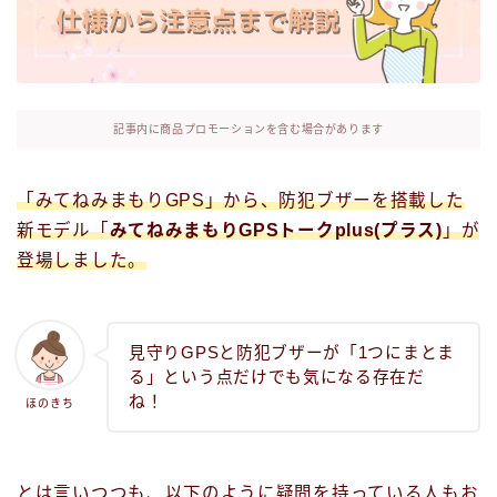
プライバシーポリシー
小学生の見守りGPSまとめ｜選び方・比較・失敗
しないポイント
記事内に商品プロモーションを含む場合があります
利用規約／特定商取引法に基づく表記
「みてねみまもりGPS」から、防犯ブザーを搭載した
新モデル「
みてねみまもりGPSトークplus(プラス)
」が
デモプリセット記事 #1
登場しました。
デモプリセット記事 #1
見守りGPSと防犯ブザーが「1つにまとま
トップページ
る」という点だけでも気になる存在だ
ね！
ほのきち
とは言いつつも、以下のように疑問を持っている人もお