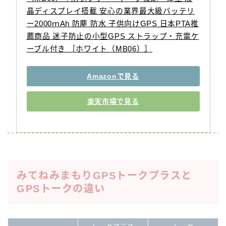
晶ディスプレイ搭載 安心の業界最大級バッテリ
ー2000ｍAh 防塵 防水 子供向けGPS 日本PTA推
薦商品 迷子防止の小型GPS ストラップ・充電ケ
ーブル付き ［ホワイト（MB06）］
Amazonで見る
楽天市場で見る
みてねみまもりGPSトークプラスと
GPSトークの違い