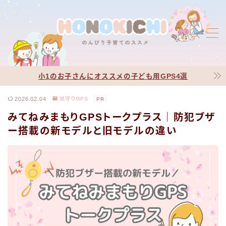
MENU
プロフィール
jic jin-ifont-illust
小1のお子さんにオススメの子ども用GPS4選
お問い合わせ
jic jin-ifont-mail
2026.02.04
見守りGPS
PR
みてねみまもりGPSトークプラス｜防犯ブザ
サイトマップ
jic jin-ifont-pc
ー搭載の新モデルと旧モデルの違い
有料記事の決済完了ページ
利用規約／特定商取引法に基づく表記
運営者情報