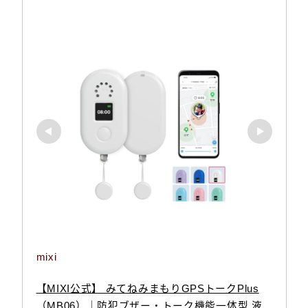
mixi
【MIXI公式】 みてねみまもりGPSトークPlus
（MB06）｜防犯ブザー・トーク機能一体型 液