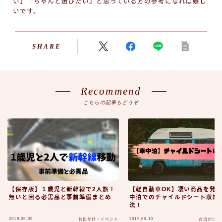
い」「ちゃんと選びたい」と思っている方の参考になれば嬉し
いです。
SHARE
Recommend
こちらの記事もどうぞ
【保存版】１歳児と新幹線で2人旅！
【軽自動車OK】凄い商品を発
無いと困る必需品と事前準備まとめ
中泊でのチャイルドシート収納
法！
2019.09.05
2019.06.10
お出かけ・イベント
お出かけ・