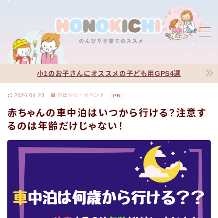
MENU
プロフィール
jic jin-ifont-illust
小1のお子さんにオススメの子ども用GPS4選
お問い合わせ
jic jin-ifont-mail
2026.04.23
お出かけ・イベント
PR
赤ちゃんの車中泊はいつから行ける？注意す
サイトマップ
jic jin-ifont-pc
るのは年齢だけじゃない！
有料記事の決済完了ページ
利用規約／特定商取引法に基づく表記
運営者情報